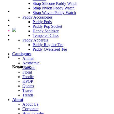
Strap Silicone Paddy Watch
Strap Nylon Paddy Watch
Strap Woven Paddy Watch
Paddy Accessories
Copyright©
Paddy2021| Made by WIT
Paddy Pods
Paddy Pop Socket
Handy Sanitizer
Paddy
Tempered Glass
Paddy Apparels
Paddy Reguler Tee
Paddy HQ
Paddy Oversized Tee
Jl. Kopo Permai III F2 No.15
Catalogues
Kec. Cangkuang Kulon, Kab. Bandung
Animal
Jawa Barat 40227
Aesthethic
Keranjang
Cartoon
Products
Floral
Foodie
PaddyCases
KPOP
Bags & Backpacks
Quotes
Paddy Laptop Bags
Travel
Paddy Accesories
Trends
Popsocket
About
Collaborations
About Us
PaddyWatch
Corporate
How to order