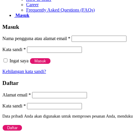
Support
Career
Frequently Asked Questions (FAQs)
About Us
Masuk
Contact Us
Blog
Masuk
Careers
How to Order
Nama pengguna atau alamat email
*
Frequently Asked Questions (FAQs)
Kata sandi
*
Newsletter
Ingat saya
Masuk
Kehilangan kata sandi?
Daftar
Alamat email
*
Copyright © 2025
CV Cipta Kreasi Kreatif
Kata sandi
*
Data pribadi Anda akan digunakan untuk memproses pesanan Anda, mendukung
Daftar