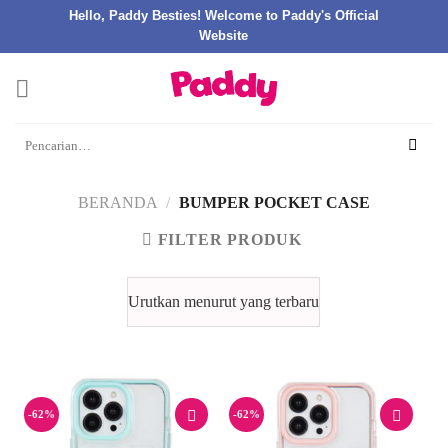
Hello, Paddy Besties! Welcome to Paddy's Official
Website
Skip
to
content
Pencarian
untuk:
BERANDA
/
BUMPER POCKET CASE
FILTER PRODUK
-62%
-62%