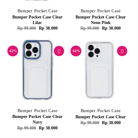
Bumper Pocket Case
Bumper Pocket Case
Bumper Pocket Case Clear
Bumper Pocket Case Clear
Lilac
Neon Pink
Harga
Harga
Harga
Harga
Rp
99.000
Rp
38.000
Rp
99.000
Rp
38.000
aslinya
saat
aslinya
saat
adalah:
ini
adalah:
ini
Rp 99.000.
adalah:
Rp 99.000.
adalah:
Rp 38.000.
Rp 38.00
-62%
-62%
Bumper Pocket Case
Bumper Pocket Case
Bumper Pocket Case Clear
Bumper Pocket Case Clear
Navy
Harga
Harga
Rp
99.000
Rp
38.000
aslinya
saat
Harga
Harga
Rp
99.000
Rp
38.000
adalah:
ini
aslinya
saat
Rp 99.000.
adalah:
adalah:
ini