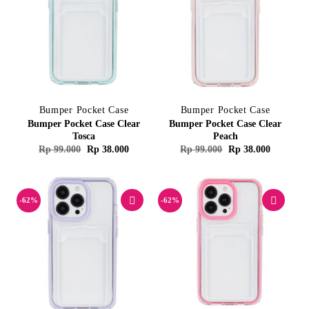
Bumper Pocket Case
Bumper Pocket Case
Bumper Pocket Case Clear
Bumper Pocket Case Clear
Tosca
Peach
Harga
Harga
Harga
Harga
Rp
99.000
Rp
38.000
Rp
99.000
Rp
38.000
aslinya
saat
aslinya
saat
adalah:
ini
adalah:
ini
Rp 99.000.
adalah:
Rp 99.000.
adalah:
Rp 38.000.
Rp 38.00
-62%
-62%