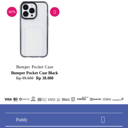
Rp 38.00
Rp 99.000.
adalah:
Rp 38.000.
-62%
Bumper Pocket Case
Bumper Pocket Case Black
Harga
Harga
Rp
99.000
Rp
38.000
aslinya
saat
adalah:
ini
Rp 99.000.
adalah:
Rp 38.000.
Paddy