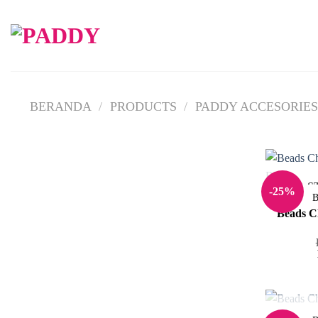
Skip
to
content
BERANDA
/
PRODUCTS
/
PADDY ACCESORIES
S
-25%
B
Beads C