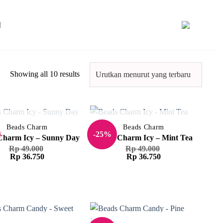
Showing all 10 results
STOK HABIS
STOK HABIS
Beads Charm
Beads Charm
-25%
Charm Icy – Sunny Day
Beads Charm Icy – Mint Tea
Rp
49.000
Rp
49.000
Harga
Harga
Harga
Harga
Rp
36.750
Rp
36.750
aslinya
saat
aslinya
saat
adalah:
ini
adalah:
ini
Rp 49.000.
adalah:
Rp 49.000.
adalah:
Rp 36.750.
Rp 36.750.