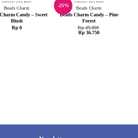
STOK HABIS
STOK HABIS
-25%
Beads Charm
Beads Charm
 Charm Candy – Sweet
Beads Charm Candy – Pine
Blush
Forest
Rp
0
Rp
49.000
Harga
Harga
Rp
36.750
aslinya
saat
adalah:
ini
Rp 49.000.
adalah:
Rp 36.750.