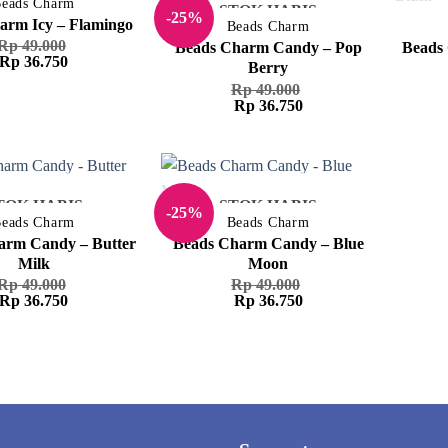
TOK HABIS
eads Charm
STOK HABIS
-25%
arm Icy – Flamingo
Beads Charm
Rp
49.000
Beads Charm Candy – Pop
Beads
Harga
Harga
Rp
36.750
Berry
aslinya
saat
Rp
49.000
adalah:
ini
Harga
Harga
Rp
36.750
Rp 49.000.
adalah:
aslinya
saat
Rp 36.750.
adalah:
ini
Rp 49.000.
adalah:
Rp 36.750.
TOK HABIS
STOK HABIS
-25%
eads Charm
Beads Charm
arm Candy – Butter
Beads Charm Candy – Blue
Milk
Moon
Rp
49.000
Rp
49.000
Harga
Harga
Harga
Harga
Rp
36.750
Rp
36.750
aslinya
saat
aslinya
saat
adalah:
ini
adalah:
ini
Rp 49.000.
adalah:
Rp 49.000.
adalah:
Rp 36.750.
Rp 36.750.