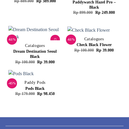
Harga
Harga
Rp
889.000
Rp
389.000
Paddywatch Hazel Pro –
aslinya
saat
Black
adalah:
ini
Harga
Harga
Rp
899.000
Rp
249.000
Rp 889.000.
adalah:
aslinya
saat
Rp 389.000.
adalah:
ini
Rp 899.000.
adalah:
Rp 249.
Catalogues
-61%
-61%
Check Black Flower
Catalogues
Harga
Harga
Rp
100.000
Rp
39.000
Dream Destination Seoul
aslinya
saat
Black
adalah:
ini
Harga
Harga
Rp
100.000
Rp
39.000
Rp 100.000.
adalah:
aslinya
saat
Rp 39.00
adalah:
ini
Rp 100.000.
adalah:
Rp 39.000.
Paddy Pods
-45%
Pods Black
Harga
Harga
Rp
179.000
Rp
98.450
aslinya
saat
adalah:
ini
Rp 179.000.
adalah:
Rp 98.450.