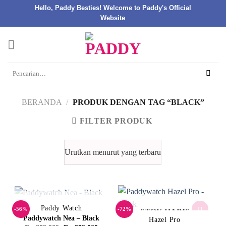
Hello, Paddy Besties! Welcome to Paddy's Official
Website
Skip
to
content
Pencarian
untuk:
BERANDA
/
PRODUK DENGAN TAG “BLACK”
FILTER PRODUK
STOK HABIS
Paddy Watch
-56%
-72%
STOK HABIS
Paddywatch Nea – Black
Hazel Pro