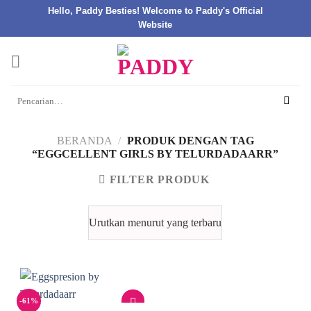
Hello, Paddy Besties! Welcome to Paddy's Official
Website
Skip
to
content
Pencarian
untuk:
BERANDA
/
PRODUK DENGAN TAG
“EGGCELLENT GIRLS BY TELURDADAARR”
FILTER PRODUK
-61%