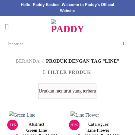
Hello, Paddy Besties! Welcome to Paddy's Official
Website
Skip
to
content
Pencarian
untuk:
BERANDA
/
PRODUK DENGAN TAG “LINE”
FILTER PRODUK
Abstract
Catalogues
-61%
-61%
Green Line
Line Flower