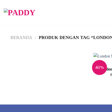
Skip
to
content
BERANDA
/
PRODUK DENGAN TAG “LONDON
-61%
London