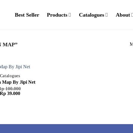
Best Seller
Products
Catalogues
About
M
 MAP”
Catalogues
 Map By Jipi Net
Rp
100.000
Harga
Harga
Rp
39.000
aslinya
saat
adalah:
ini
Rp 100.000.
adalah:
Rp 39.000.