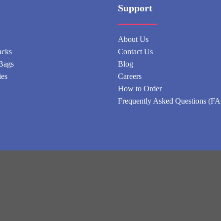
Support
About Us
acks
Contact Us
Bags
Blog
ies
Careers
How to Order
Frequently Asked Questions (F