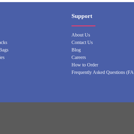
Support
About Us
acks
Contact Us
Bags
Blog
ies
Careers
How to Order
Frequently Asked Questions (F