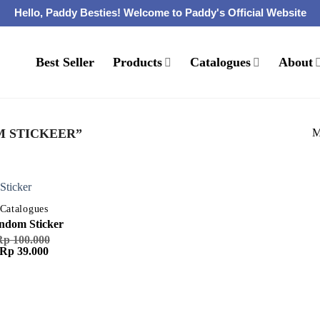
Hello, Paddy Besties! Welcome to Paddy's Official Website
Best Seller
Products
Catalogues
About
M
 STICKEER”
Catalogues
ndom Sticker
Rp
100.000
Harga
Harga
Rp
39.000
aslinya
saat
adalah:
ini
Rp 100.000.
adalah:
Rp 39.000.