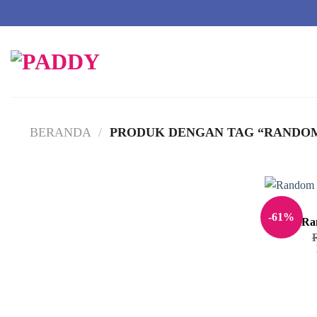
Skip
to
content
BERANDA
/
PRODUK DENGAN TAG “RANDOM
-61%
Ra