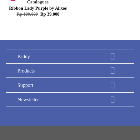
Catalogues
Ribbon Lady Purple by Alixos
Harga
Harga
Rp
100.000
Rp
39.000
aslinya
saat
adalah:
ini
Rp 100.000.
adalah:
Rp 39.000.
Paddy
Products
Support
Newsletter