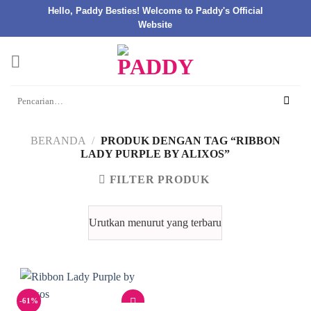
Hello, Paddy Besties! Welcome to Paddy's Official
Website
Skip
to
content
Pencarian
untuk:
BERANDA
/
PRODUK DENGAN TAG “RIBBON
LADY PURPLE BY ALIXOS”
FILTER PRODUK
-61%