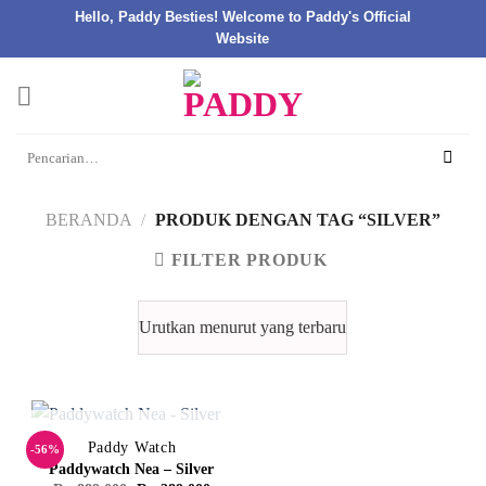
Hello, Paddy Besties! Welcome to Paddy's Official
Website
Skip
to
content
Pencarian
untuk:
BERANDA
/
PRODUK DENGAN TAG “SILVER”
FILTER PRODUK
STOK HABIS
Paddy Watch
-56%
Paddywatch Nea – Silver