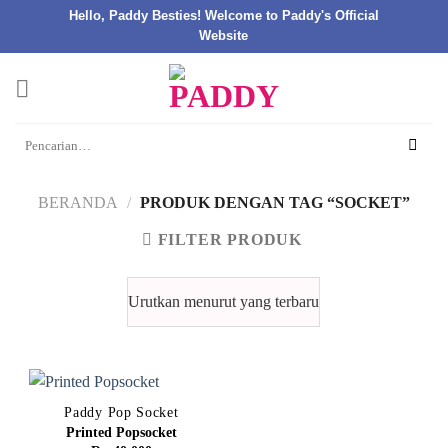
Hello, Paddy Besties! Welcome to Paddy's Official
Website
Skip
to
content
Pencarian
untuk:
BERANDA
/
PRODUK DENGAN TAG “SOCKET”
FILTER PRODUK
Paddy Pop Socket
Printed Popsocket