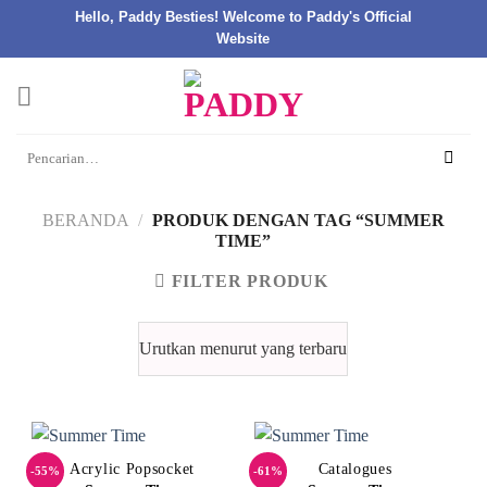
Hello, Paddy Besties! Welcome to Paddy's Official
Website
Skip
to
content
Pencarian
untuk:
BERANDA
/
PRODUK DENGAN TAG “SUMMER
TIME”
FILTER PRODUK
Acrylic Popsocket
Catalogues
-55%
-61%