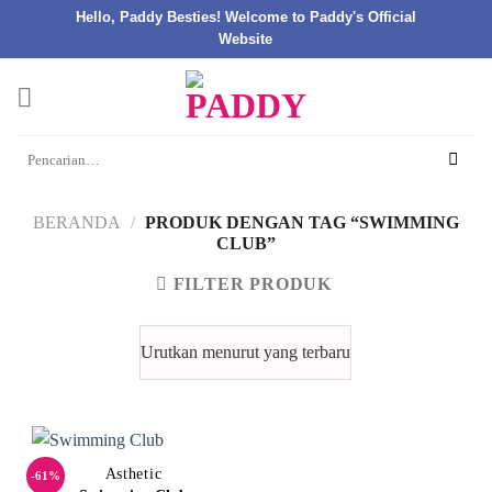
Hello, Paddy Besties! Welcome to Paddy's Official
Website
Skip
to
content
Pencarian
untuk:
BERANDA
/
PRODUK DENGAN TAG “SWIMMING
CLUB”
FILTER PRODUK
Asthetic
-61%