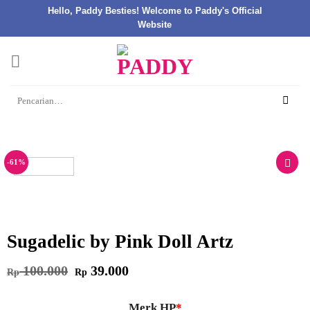
Hello, Paddy Besties! Welcome to Paddy's Official
Website
Skip
to
content
Pencarian
untuk:
-61%
Sugadelic by Pink Doll Artz
Harga
Harga
100.000
39.000
Rp
Rp
aslinya
saat
adalah:
ini
Rp 100.000.
adalah:
Rp 39.000.
Merk HP
*