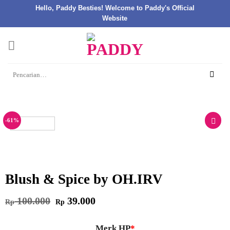
Hello, Paddy Besties! Welcome to Paddy's Official
Website
Skip
to
content
Pencarian
untuk:
-61%
Blush & Spice by OH.IRV
Harga
Harga
100.000
39.000
Rp
Rp
aslinya
saat
adalah:
ini
Rp 100.000.
adalah:
Rp 39.000.
Merk HP
*