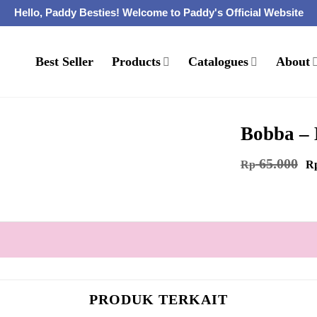
Hello, Paddy Besties! Welcome to Paddy's Official Website
Best Seller
Products
Catalogues
About
Bobba – 
Ha
65.000
Rp
R
as
ad
Rp
PRODUK TERKAIT