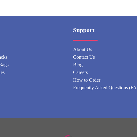
Support
About Us
acks
Contact Us
Bags
Blog
ies
Careers
How to Order
Frequently Asked Questions (F