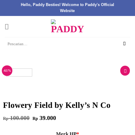
Hello, Paddy Besties! Welcome to Paddy's Official
Website
Skip
to
content
Pencarian
untuk:
-61%
Flowery Field by Kelly’s N Co
Harga
Harga
100.000
39.000
Rp
Rp
aslinya
saat
adalah:
ini
Rp 100.000.
adalah:
Rp 39.000.
Merk HP
*