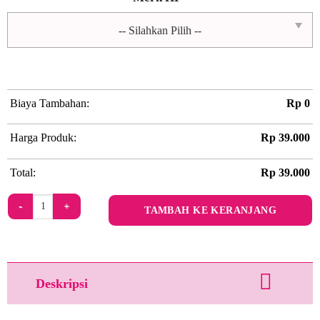
Biaya Tambahan:
Rp
0
Harga Produk:
Rp
39.000
Total:
Rp
39.000
Kuantitas Flowery Field by Kelly's N Co
TAMBAH KE KERANJANG
Deskripsi