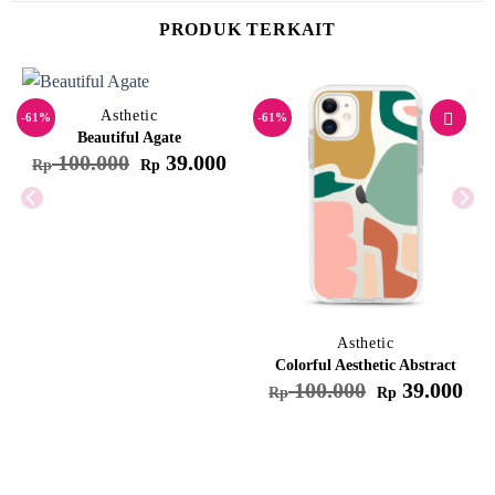
PRODUK TERKAIT
Asthetic
-61%
-61%
Beautiful Agate
Harga
Harga
100.000
39.000
Rp
Rp
aslinya
saat
adalah:
ini
Rp 100.000.
adalah:
Rp 39.000.
Asthetic
Colorful Aesthetic Abstract
arga
Harga
Har
100.000
39.000
Rp
Rp
aat
aslinya
saat
ni
adalah:
ini
dalah:
Rp 100.000.
adal
p 39.000.
Rp 3