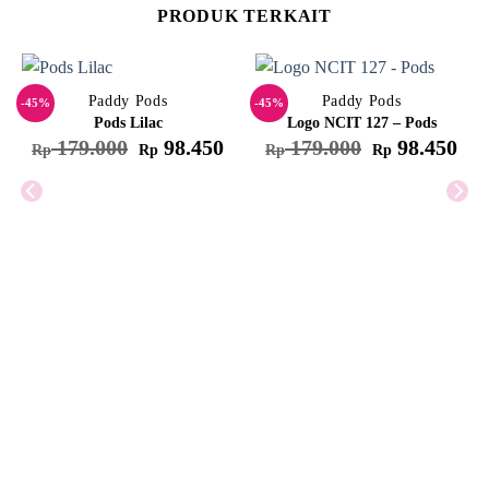
PRODUK TERKAIT
Paddy Pods
Paddy Pods
-45%
-45%
Pods Lilac
Logo NCIT 127 – Pods
Harga
Harga
Harga
Har
179.000
98.450
179.000
98.450
Rp
Rp
Rp
Rp
aslinya
saat
aslinya
saat
adalah:
ini
adalah:
ini
Rp 179.000.
adalah:
Rp 179.000.
adal
Rp 98.450.
Rp 9
arga
aat
ni
dalah:
p 98.450.