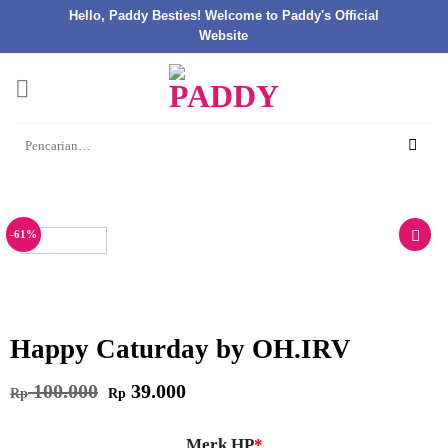
Hello, Paddy Besties! Welcome to Paddy's Official
Website
Skip
to
content
Pencarian
untuk:
-61%
Happy Caturday by OH.IRV
Harga
Harga
100.000
39.000
Rp
Rp
aslinya
saat
adalah:
ini
Rp 100.000.
adalah:
Rp 39.000.
Merk HP
*