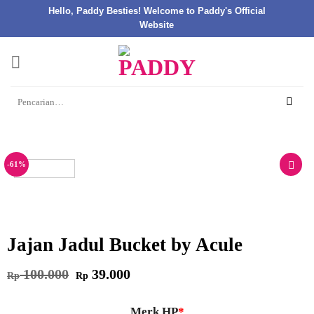
Hello, Paddy Besties! Welcome to Paddy's Official
Website
Skip
to
content
Pencarian
untuk:
-61%
Jajan Jadul Bucket by Acule
Harga
Harga
100.000
39.000
Rp
Rp
aslinya
saat
adalah:
ini
Rp 100.000.
adalah:
Rp 39.000.
Merk HP
*