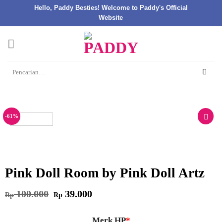
Hello, Paddy Besties! Welcome to Paddy's Official
Website
Skip
to
content
Pencarian
untuk:
-61%
Pink Doll Room by Pink Doll Artz
Harga
Harga
100.000
39.000
Rp
Rp
aslinya
saat
adalah:
ini
Rp 100.000.
adalah:
Rp 39.000.
Merk HP
*