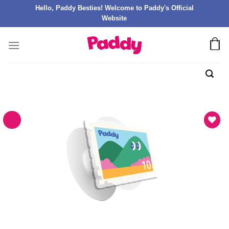
Hello, Paddy Besties! Welcome to Paddy's Official
Website