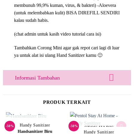
membunuh 99,9% kuman, virus, & bakteri) -Aloevera
(untuk melembabkan kulit) BISA DIREFILL SENDIRI
kalau sudah habis.
(chat admin untuk kasih video tutorial cara isi)
Tambahkan Corong Mini agar gak repot cari lagi di luar
ya untuk alat isi ulang Hand Sanitizer kamu 🙂
Informasi Tambahan
PRODUK TERKAIT
STOK HABIS
Handy Sanitizer
-50%
-50%
STOK HABIS
Handsanitizer Biru
Handy Sanitizer