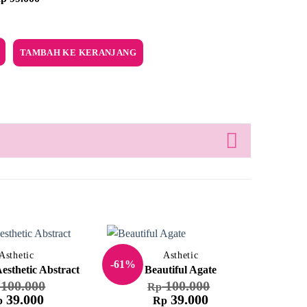
 Missing Out by Dinda Puspitasari
TAMBAH KE KERANJANG
Asthetic
Asthetic
-61%
-61%
Aesthetic Abstract
Beautiful Agate
100.000
100.000
Rp
rga
Harga
Harga
Harga
39.000
39.000
p
Rp