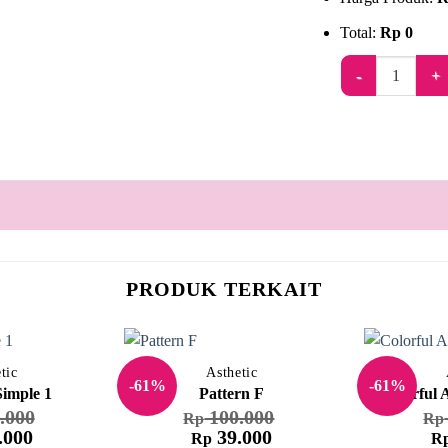
Total:
Rp
0
Kuantitas Joy Of
PRODUK TERKAIT
tic
Asthetic
-61%
-61%
Simple 1
Pattern F
Colorful 
.000
100.000
Rp
Rp
Harga
Harga
Harga
Ha
.000
39.000
Rp
R