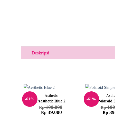
Deskripsi
Asthetic
Asthe
-61%
-61%
Aesthetic Blue 2
Polaroid 
100.000
100
Rp
Rp
Harga
Harga
Harga
39.000
39
Rp
Rp