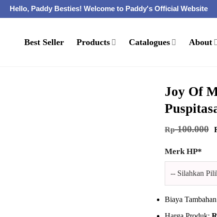
Hello, Paddy Besties! Welcome to Paddy's Official Website
Best Seller
Products
Catalogues
About
Joy Of M
Puspitas
100.000
Rp
a
Merk HP
*
Biaya Tambahan
Harga Produk:
R