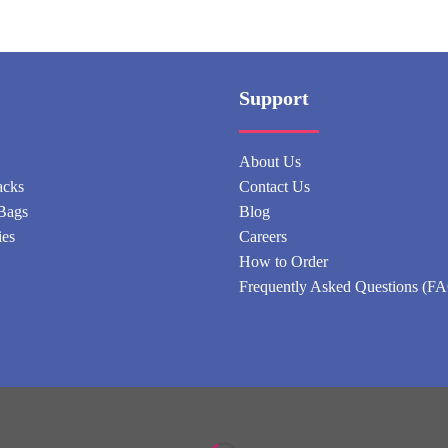
Support
About Us
acks
Contact Us
Bags
Blog
ies
Careers
How to Order
Frequently Asked Questions (F