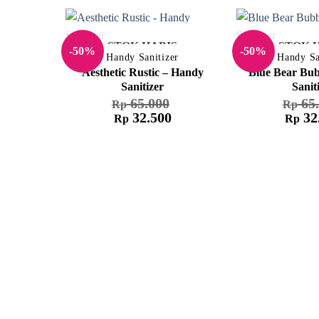
STOK HABIS
STOK 
-50%
-50%
Handy Sanitizer
Handy Sa
Aesthetic Rustic – Handy
Blue Bear Bub
Sanitizer
Sanit
65.000
65.
Rp
Rp
Harga
Harga
Harga
32.500
32
Rp
Rp
aslinya
saat
aslinya
adalah:
ini
adalah
Rp 65.000.
adalah:
Rp 65.
Rp 32.500.