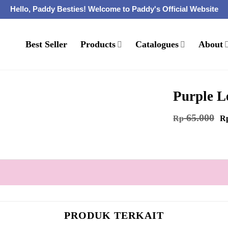
Hello, Paddy Besties! Welcome to Paddy's Official Website
Best Seller
Products
Catalogues
About
Purple L
Ha
65.000
Rp
R
as
ad
Rp
PRODUK TERKAIT